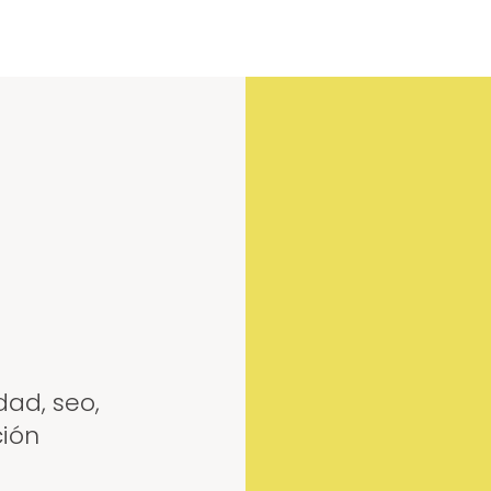
dad, seo,
ción