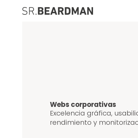
Saltar
al
contenido
Webs corporativas
Excelencia gráfica, usabili
rendimiento y monitoriza