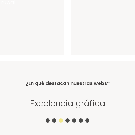
¿En qué destacan nuestras webs?
enguaje adecuado para el usuar
Contenido bien estructurado
Excelencia gráfica
Usabilidad