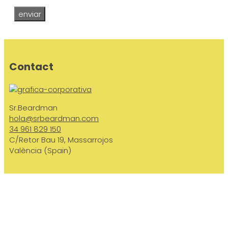
Contact
Sr.Beardman
hola@srbeardman.com
34 961 829 150
C/Retor Bau 19, Massarrojos
València (Spain)