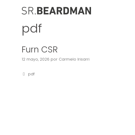
Saltar
al
contenido
pdf
Furn CSR
12 mayo, 2026
por
Carmelo Irisarri
Categorías
pdf